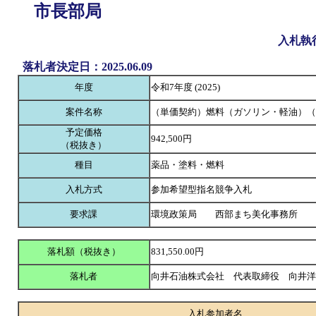
市長部局
入札執
落札者決定日：2025.06.09
年度
令和7年度 (2025)
案件名称
（単価契約）燃料（ガソリン・軽油）（
予定価格
942,500円
（税抜き）
種目
薬品・塗料・燃料
入札方式
参加希望型指名競争入札
要求課
環境政策局 西部まち美化事務所
落札額（税抜き）
831,550.00円
落札者
向井石油株式会社 代表取締役 向井
入札参加者名