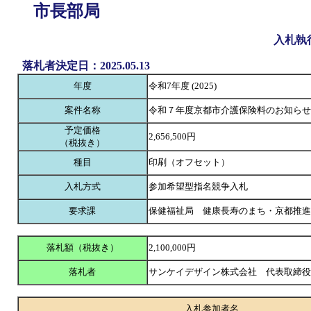
市長部局
入札執
落札者決定日：2025.05.13
年度
令和7年度 (2025)
案件名称
令和７年度京都市介護保険料のお知らせ
予定価格
2,656,500円
（税抜き）
種目
印刷（オフセット）
入札方式
参加希望型指名競争入札
要求課
保健福祉局 健康長寿のまち・京都推進
落札額（税抜き）
2,100,000円
落札者
サンケイデザイン株式会社 代表取締
入札参加者名