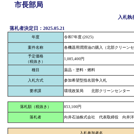
市長部局
入札執
落札者決定日：2025.05.21
年度
令和7年度 (2025)
案件名称
各機器用潤滑油の購入（北部クリーンセ
予定価格
1,085,400円
（税抜き）
種目
薬品・塗料・燃料
入札方式
参加希望型指名競争入札
要求課
環境政策局 北部クリーンセンター
落札額（税抜き）
853,100円
落札者
向井石油株式会社 代表取締役 向井
入札参加者名