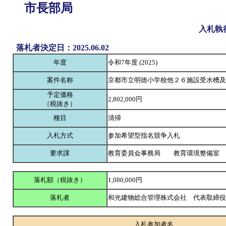
市長部局
入札執
落札者決定日：2025.06.02
年度
令和7年度 (2025)
案件名称
京都市立明徳小学校他２６施設受水槽及
予定価格
2,802,000円
（税抜き）
種目
清掃
入札方式
参加希望型指名競争入札
要求課
教育委員会事務局 教育環境整備室
落札額（税抜き）
1,080,000円
落札者
和光建物総合管理株式会社 代表取締
入札参加者名