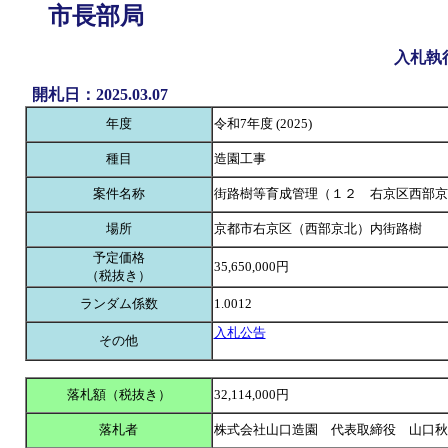
市長部局
入札執
開札日：2025.03.07
年度
令和7年度 (2025)
種目
造園工事
案件名称
街路樹等育成管理（１２ 右京区西部京
場所
京都市右京区（西部京北）内街路樹
予定価格
35,650,000円
（税抜き）
ランダム係数
1.0012
入札公告
その他
落札額（税抜き）
32,114,000円
落札者
株式会社山口造園 代表取締役 山口