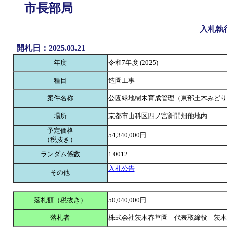
市長部局
入札執
開札日：2025.03.21
年度
令和7年度 (2025)
種目
造園工事
案件名称
公園緑地樹木育成管理（東部土木みどり
場所
京都市山科区四ノ宮新開畑他地内
予定価格
54,340,000円
（税抜き）
ランダム係数
1.0012
入札公告
その他
落札額（税抜き）
50,040,000円
落札者
株式会社茨木春草園 代表取締役 茨