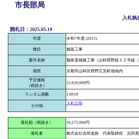
市長部局
入札執
開札日：2025.05.19
年度
令和7年度 (2025)
種目
舗装工事
案件名称
舗装道補修工事（山科西野経１２号線（
場所
京都市山科区西野広見町他地内
予定価格
33,620,000円
（税抜き）
ランダム係数
1.0018
入札公告
その他
落札額（税抜き）
30,275,000円
落札者
株式会社吉田道路 代表取締役 吉田