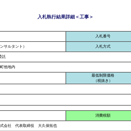
入札執行結果詳細＜工事＞
入札番号
ンサルタント）
入札方式
委託
町他地内
最低制限価格
（税抜き）
消費税額
株式会社 代表取締役 大久保拓也