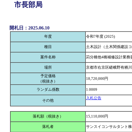
市長部局
開札日：2025.06.10
年度
令和7年度 (2025)
種目
土木設計（土木関係建設コ
案件名称
苅分橋他4橋補修設計業務
場所
京都市右京区嵯峨野有栖川
予定価格
18,720,000円
（税抜き）
ランダム係数
1.0009
入札公告
その他
落札額（税抜き）
15,110,000円
落札者
サンスイコンサルタント