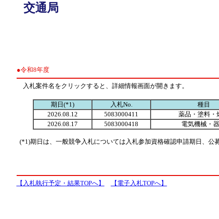
交通局
●令和8年度
入札案件名をクリックすると、詳細情報画面が開きます。
期日(*1)
入札No.
種目
2026.08.12
5083000411
薬品・塗料・
2026.08.17
5083000418
電気機械・
(*1)期日は、一般競争入札については入札参加資格確認申請期日、
【入札執行予定・結果TOPへ】
【電子入札TOPへ】