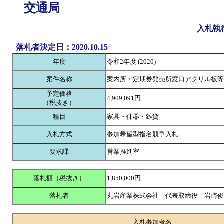
交通局
入札執
落札者決定日：2020.10.15
年度
令和2年度 (2020)
案件名称
案内所・定期券発売所窓口アクリル板等
予定価格
4,909,091円
（税抜き）
種目
家具・什器・雑貨
入札方式
参加希望型指名競争入札
要求課
営業推進室
落札額（税抜き）
1,850,000円
落札者
丸岩産業株式会社 代表取締役 岩崎
入札参加者名