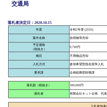
交通局
落札者決定日：2020.10.15
年度
令和2年度 (2020)
案件名称
拾得物等売却
予定価格
9,700円
（税抜き）
種目
不用物品売却
入札方式
参加希望型指名競争入札
要求課
企画総務部財務課
落札額（税抜き）
380,000円
落札者
有限会社キット企画 代
入札参加者