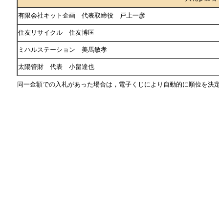
有限会社キット企画 代表取締役 戸上一彦
住友リサイクル 住友博匡
ミハルステーション 美馬敏孝
太陽管財 代表 小畠達也
同一金額での入札があった場合は，電子くじにより自動的に順位を決