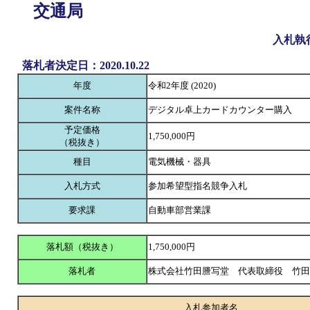
交通局
入札執
落札者決定日：2020.10.22
年度
令和2年度 (2020)
案件名称
デジタル卓上カードカウンター購入
予定価格
1,750,000円
（税抜き）
種目
電気機械・器具
入札方式
参加希望型指名競争入札
要求課
自動車部営業課
落札額（税抜き）
1,750,000円
落札者
株式会社竹田謄写堂 代表取締役 竹
入札参加者名