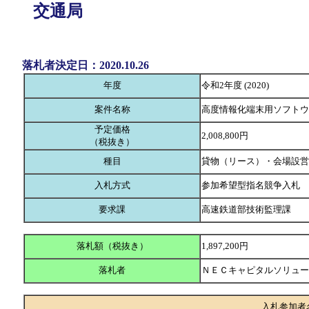
交通局
落札者決定日：2020.10.26
年度
令和2年度 (2020)
案件名称
高度情報化端末用ソフトウ
予定価格
2,008,800円
（税抜き）
種目
貸物（リース）・会場設営
入札方式
参加希望型指名競争入札
要求課
高速鉄道部技術監理課
落札額（税抜き）
1,897,200円
落札者
ＮＥＣキャピタルソリュ
入札参加者