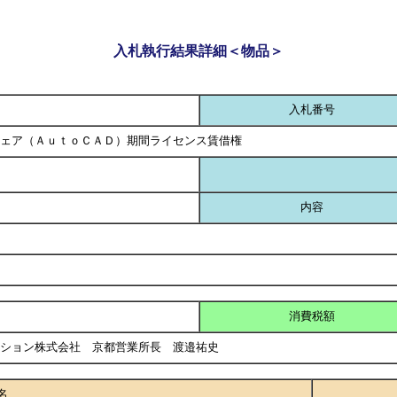
入札執行結果詳細＜物品＞
入札番号
ェア（ＡｕｔｏＣＡＤ）期間ライセンス賃借権
内容
消費税額
ーション株式会社 京都営業所長 渡邉祐史
名