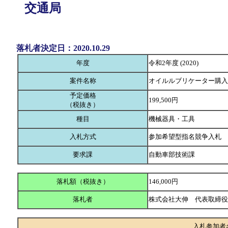
交通局
落札者決定日：2020.10.29
年度
令和2年度 (2020)
案件名称
オイルルブリケーター購入
予定価格
199,500円
（税抜き）
種目
機械器具・工具
入札方式
参加希望型指名競争入札
要求課
自動車部技術課
落札額（税抜き）
146,000円
落札者
株式会社大伸 代表取締
入札参加者