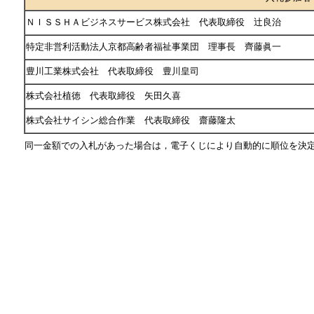
ＮＩＳＳＨＡビジネスサービス株式会社 代表取締役 辻良治
特定非営利活動法人京都高齢者福祉事業団 理事長 齊藤眞一
豊川工業株式会社 代表取締役 豊川皇司
株式会社植徳 代表取締役 矢田久喜
株式会社サイシン総合作業 代表取締役 齋藤隆太
同一金額での入札があった場合は，電子くじにより自動的に順位を決