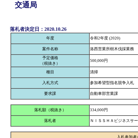
交通局
落札者決定日：2020.10.26
年度
令和2年度 (2020)
案件名称
洛西営業所樹木伐採業務
予定価格
500,000円
（税抜き）
種目
清掃
入札方式
参加希望型指名競争入札
要求課
自動車部営業課
落札額（税抜き）
334,000円
落札者
ＮＩＳＳＨＡビジネスサ
入札参加者