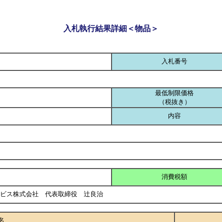
入札執行結果詳細＜物品＞
入札番号
最低制限価格
（税抜き）
内容
消費税額
ービス株式会社 代表取締役 辻良治
名