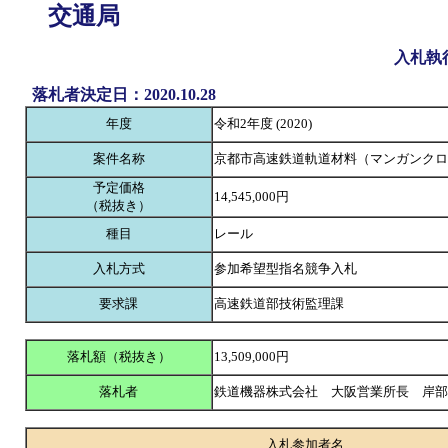
交通局
入札執
落札者決定日：2020.10.28
年度
令和2年度 (2020)
案件名称
京都市高速鉄道軌道材料（マンガンクロ
予定価格
14,545,000円
（税抜き）
種目
レール
入札方式
参加希望型指名競争入札
要求課
高速鉄道部技術監理課
落札額（税抜き）
13,509,000円
落札者
鉄道機器株式会社 大阪営業所長 岸
入札参加者名