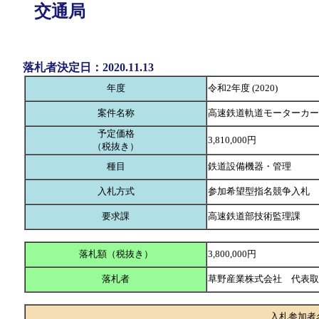
交通局
落札者決定日：2020.11.13
年度
令和2年度 (2020)
案件名称
高速鉄道軌道モーターカー
予定価格
3,810,000円
（税抜き）
種目
鉄道設備機器・管理
入札方式
参加希望型指名競争入札
要求課
高速鉄道部技術監理課
落札額（税抜き）
3,800,000円
落札者
草野産業株式会社 代表
入札参加者