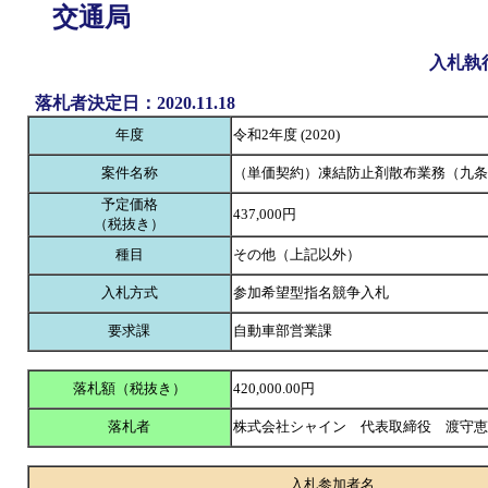
交通局
入札執
落札者決定日：2020.11.18
年度
令和2年度 (2020)
案件名称
（単価契約）凍結防止剤散布業務（九条
予定価格
437,000円
（税抜き）
種目
その他（上記以外）
入札方式
参加希望型指名競争入札
要求課
自動車部営業課
落札額（税抜き）
420,000.00円
落札者
株式会社シャイン 代表取締役 渡守
入札参加者名