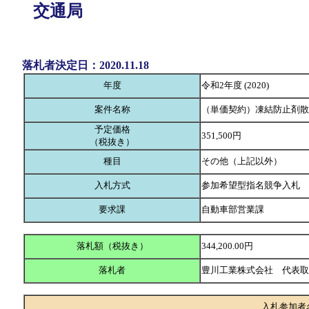
交通局
落札者決定日：2020.11.18
年度
令和2年度 (2020)
案件名称
（単価契約）凍結防止剤散
予定価格
351,500円
（税抜き）
種目
その他（上記以外）
入札方式
参加希望型指名競争入札
要求課
自動車部営業課
落札額（税抜き）
344,200.00円
落札者
豊川工業株式会社 代表
入札参加者