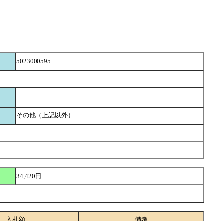
5023000595
その他（上記以外）
34,420円
入札額
備考