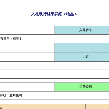
入札執行結果詳細＜物品＞
入札番号
布業務（梅津Ｂ）
内容
消費税額
取締役 豊川皇司
名