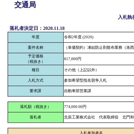
交通局
入札執
落札者決定日：2020.11.18
年度
令和2年度 (2020)
案件名称
（単価契約）凍結防止剤散布業務（洛西
予定価格
817,000円
（税抜き）
種目
その他（上記以外）
入札方式
参加希望型指名競争入札
要求課
自動車部営業課
落札額（税抜き）
774,000.00円
落札者
北辰工業株式会社 代表取締役 北門
入札参加者名