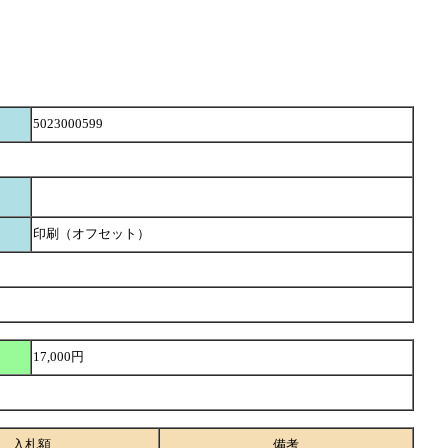
5023000599
印刷（オフセット）
17,000円
入札額
備考