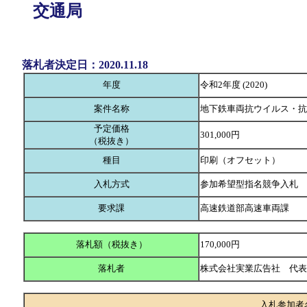
交通局
落札者決定日：2020.11.18
年度
令和2年度 (2020)
案件名称
地下鉄車両抗ウイルス・抗
予定価格
301,000円
（税抜き）
種目
印刷（オフセット）
入札方式
参加希望型指名競争入札
要求課
高速鉄道部高速車両課
落札額（税抜き）
170,000円
落札者
株式会社実業広告社 代
入札参加者