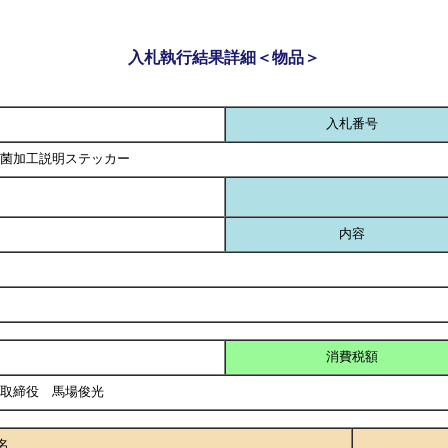
入札執行結果詳細＜物品＞
入札番号
菌加工説明ステッカー
内容
消費税額
表取締役 馬場俊光
名