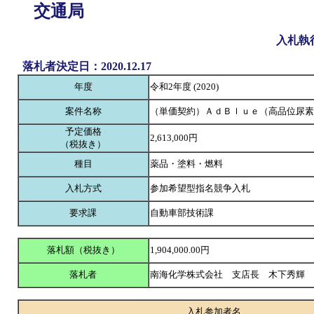
交通局
入札執
落札者決定日：2020.12.17
年度
令和2年度 (2020)
案件名称
（単価契約）ＡｄＢｌｕｅ（高品位尿素
予定価格
2,613,000円
（税抜き）
種目
薬品・塗料・燃料
入札方式
参加希望型指名競争入札
要求課
自動車部技術課
落札額（税抜き）
1,904,000.00円
落札者
南海化学株式会社 支店長 木下秀輝
入札参加者名