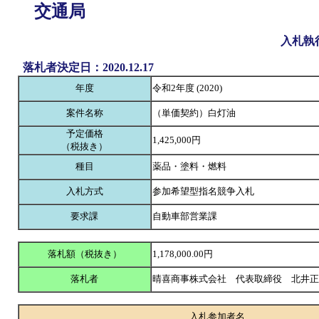
交通局
入札執
落札者決定日：2020.12.17
年度
令和2年度 (2020)
案件名称
（単価契約）白灯油
予定価格
1,425,000円
（税抜き）
種目
薬品・塗料・燃料
入札方式
参加希望型指名競争入札
要求課
自動車部営業課
落札額（税抜き）
1,178,000.00円
落札者
晴喜商事株式会社 代表取締役 北井
入札参加者名