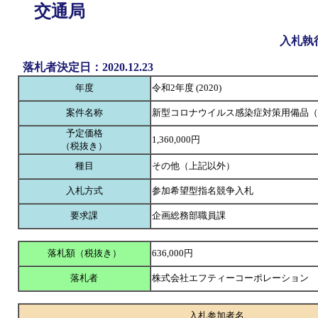
交通局
入札執
落札者決定日：2020.12.23
年度
令和2年度 (2020)
案件名称
新型コロナウイルス感染症対策用備品（
予定価格
1,360,000円
（税抜き）
種目
その他（上記以外）
入札方式
参加希望型指名競争入札
要求課
企画総務部職員課
落札額（税抜き）
636,000円
落札者
株式会社エフティーコーポレーション
入札参加者名