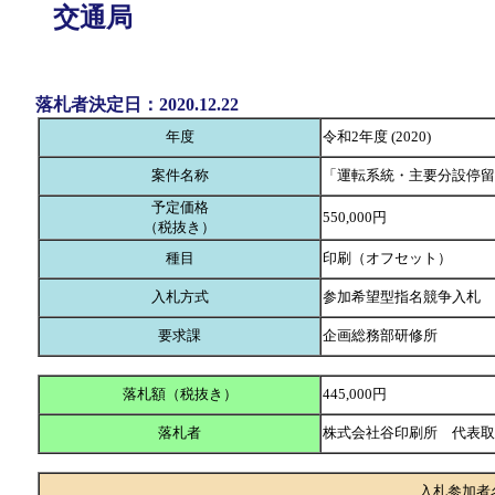
交通局
落札者決定日：2020.12.22
年度
令和2年度 (2020)
案件名称
「運転系統・主要分設停留
予定価格
550,000円
（税抜き）
種目
印刷（オフセット）
入札方式
参加希望型指名競争入札
要求課
企画総務部研修所
落札額（税抜き）
445,000円
落札者
株式会社谷印刷所 代表
入札参加者