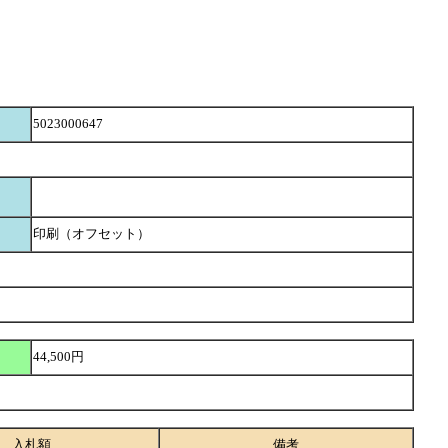
5023000647
印刷（オフセット）
44,500円
入札額
備考