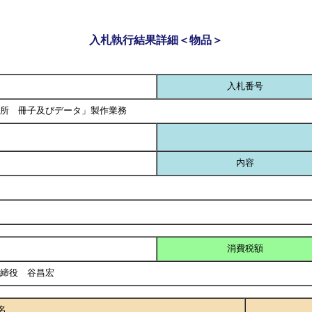
入札執行結果詳細＜物品＞
入札番号
所 冊子及びデータ」製作業務
内容
消費税額
取締役 谷昌宏
名