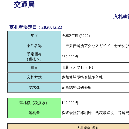
交通局
入札執
落札者決定日：2020.12.22
年度
令和2年度 (2020)
案件名称
「主要停留所アクセスガイド 冊子及び
予定価格
230,000円
（税抜き）
種目
印刷（オフセット）
入札方式
参加希望型指名競争入札
要求課
企画総務部研修所
落札額（税抜き）
140,000円
落札者
株式会社谷印刷所 代表取締役 谷昌
入札参加者名