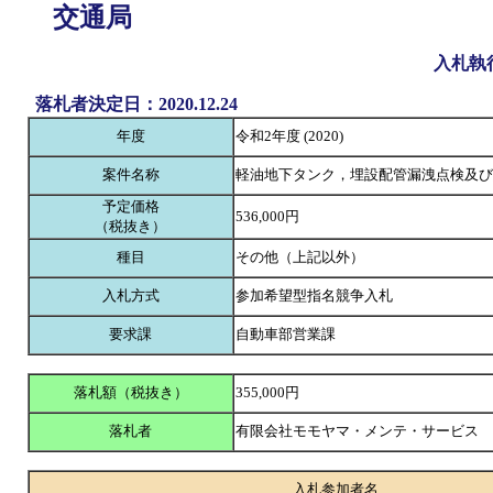
交通局
入札執
落札者決定日：2020.12.24
年度
令和2年度 (2020)
案件名称
軽油地下タンク，埋設配管漏洩点検及び
予定価格
536,000円
（税抜き）
種目
その他（上記以外）
入札方式
参加希望型指名競争入札
要求課
自動車部営業課
落札額（税抜き）
355,000円
落札者
有限会社モモヤマ・メンテ・サービス
入札参加者名