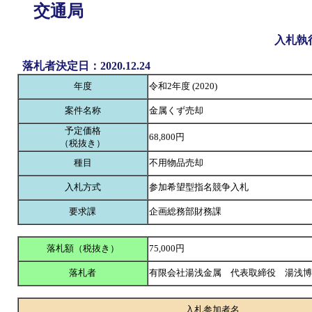
交通局
入札執
落札者決定日：2020.12.24
年度
令和2年度 (2020)
案件名称
金属くず売却
予定価格
68,800円
（税抜き）
種目
不用物品売却
入札方式
参加希望型指名競争入札
要求課
企画総務部財務課
落札額（税抜き）
75,000円
落札者
有限会社湯浅金属 代表取締役 湯浅
入札参加者名