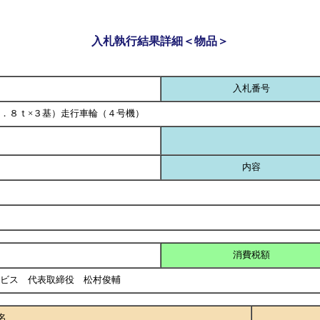
入札執行結果詳細＜物品＞
入札番号
．８ｔ×３基）走行車輪（４号機）
内容
消費税額
ービス 代表取締役 松村俊輔
名