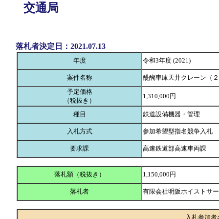
交通局
落札者決定日：2021.07.13
年度
令和3年度 (2021)
案件名称
醍醐車庫天井クレーン（２
予定価格
1,310,000円
（税抜き）
種目
鉄道設備機器・管理
入札方式
参加希望型指名競争入札
要求課
高速鉄道部高速車両課
落札額（税抜き）
1,150,000円
落札者
有限会社明阪ホイストサ
入札参加者