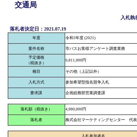
交通局
入札執
落札者決定日：2021.07.19
年度
令和3年度 (2021)
案件名称
市バスお客様アンケート調査業務
予定価格
6,811,000円
（税抜き）
種目
その他（上記以外）
入札方式
参加希望型指名競争入札
要求課
企画総務部営業調査課
落札額（税抜き）
4,980,000円
落札者
株式会社マーケティングセンター 代
入札参加者名