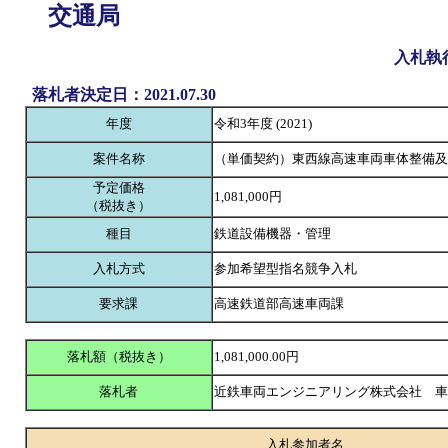
交通局
入札執
落札者決定日：2021.07.30
年度
令和3年度 (2021)
案件名称
（単価契約）東西線高速車両車体整備及
予定価格
1,081,000円
（税抜き）
種目
鉄道設備機器・管理
入札方式
参加希望型指名競争入札
要求課
高速鉄道部高速車両課
落札額（税抜き）
1,081,000.00円
落札者
近鉄車両エンジニアリング株式会社 
入札参加者名