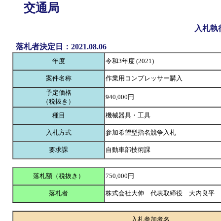
交通局
入札執
落札者決定日：2021.08.06
年度
令和3年度 (2021)
案件名称
作業用コンプレッサー購入
予定価格
940,000円
（税抜き）
種目
機械器具・工具
入札方式
参加希望型指名競争入札
要求課
自動車部技術課
落札額（税抜き）
750,000円
落札者
株式会社大伸 代表取締役 大内良平
入札参加者名