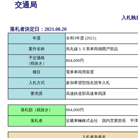
交通局
入札執
落札者決定日：2021.08.20
年度
令和3年度 (2021)
案件名称
烏丸線１０系車両側開戸部品
予定価格
864,000円
（税抜き）
種目
電車車両用装置
入札方式
参加希望型指名競争入札
要求課
高速鉄道部高速車両課
落札額（税抜き）
864,000円
落札者
近畿車輛株式会社 国内営業部長 平
入札参加者名