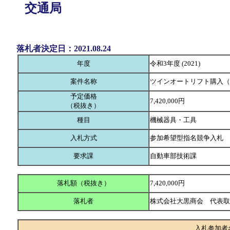
交通局
落札者決定日：2021.08.24
年度
令和3年度 (2021)
案件名称
ツインオートリフト購入（
予定価格
7,420,000円
（税抜き）
種目
機械器具・工具
入札方式
参加希望型指名競争入札
要求課
自動車部技術課
落札額（税抜き）
7,420,000円
落札者
株式会社大黒商会 代表
入札参加者