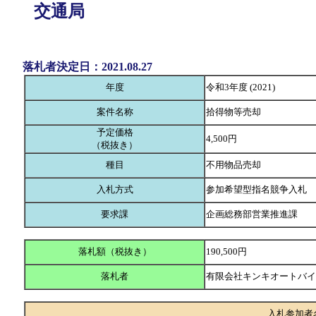
交通局
落札者決定日：2021.08.27
年度
令和3年度 (2021)
案件名称
拾得物等売却
予定価格
4,500円
（税抜き）
種目
不用物品売却
入札方式
参加希望型指名競争入札
要求課
企画総務部営業推進課
落札額（税抜き）
190,500円
落札者
有限会社キンキオートバ
入札参加者