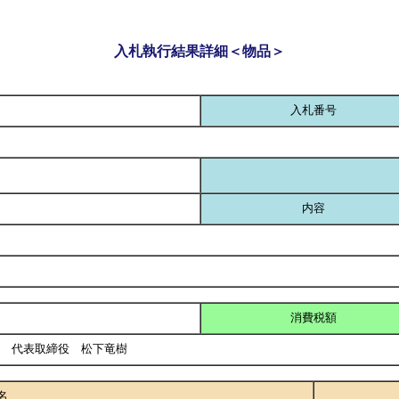
入札執行結果詳細＜物品＞
入札番号
内容
消費税額
イ 代表取締役 松下竜樹
名