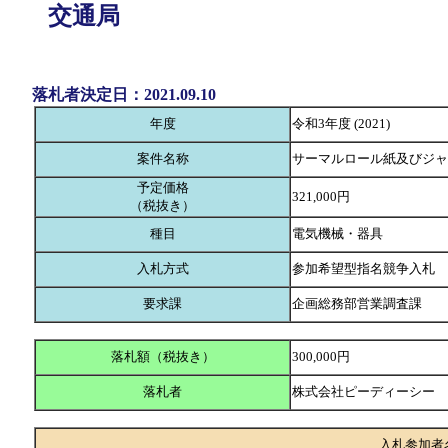
交通局
落札者決定日：2021.09.10
年度
令和3年度 (2021)
案件名称
サーマルロール紙及びジャ
予定価格
321,000円
（税抜き）
種目
電気機械・器具
入札方式
参加希望型指名競争入札
要求課
企画総務部営業調査課
落札額（税抜き）
300,000円
落札者
株式会社ピーディーシー
入札参加者