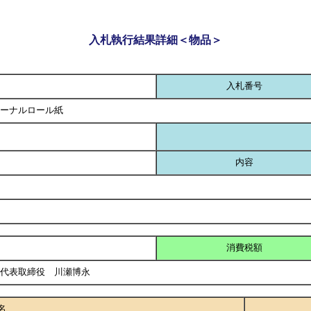
入札執行結果詳細＜物品＞
入札番号
ーナルロール紙
内容
消費税額
 代表取締役 川瀬博永
名