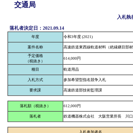
交通局
入札執
落札者決定日：2021.09.14
年度
令和3年度 (2021)
案件名称
高速鉄道東西線軌道材料（絶縁継目部材
予定価格
614,000円
（税抜き）
種目
軌道用品
入札方式
参加希望型指名競争入札
要求課
高速鉄道部技術監理課
落札額（税抜き）
612,000円
落札者
鉄道機器株式会社 大阪営業所長 川
入札参加者名