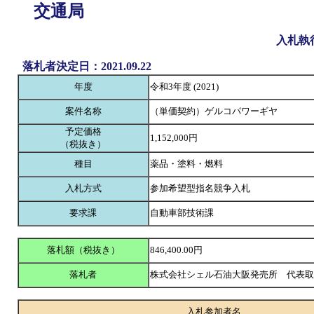
交通局
入札執
落札者決定日：2021.09.22
年度
令和3年度 (2021)
案件名称
（単価契約）ゲルコパワーギヤ
予定価格
1,152,000円
（税抜き）
種目
薬品・塗料・燃料
入札方式
参加希望型指名競争入札
要求課
自動車部技術課
落札額（税抜き）
846,400.00円
落札者
株式会社シェル石油大阪発売所 代表
入札参加者名