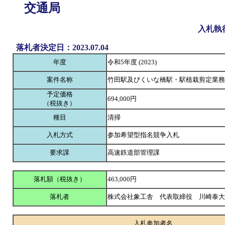
交通局
入札執
落札者決定日：2023.07.04
年度
令和5年度 (2023)
案件名称
竹田駅及びくいな橋駅・駅植栽剪定業務
予定価格
694,000円
（税抜き）
種目
清掃
入札方式
参加希望型指名競争入札
要求課
高速鉄道部管理課
落札額（税抜き）
463,000円
落札者
株式会社象工舎 代表取締役 川崎泰
入札参加者名