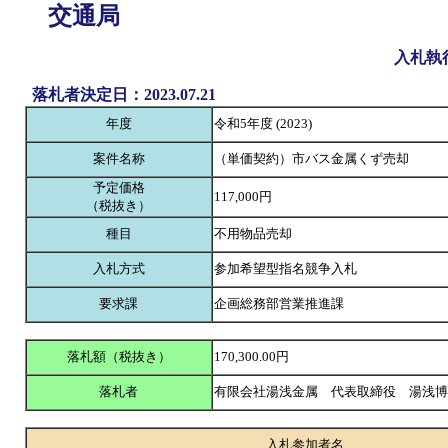
交通局
入札執
落札者決定日：2023.07.21
年度
令和5年度 (2023)
案件名称
（単価契約）市バス金属くず売却
予定価格
117,000円
（税抜き）
種目
不用物品売却
入札方式
参加希望型指名競争入札
要求課
企画総務部営業推進課
落札額（税抜き）
170,300.00円
落札者
有限会社湯浅金属 代表取締役 湯浅
入札参加者名