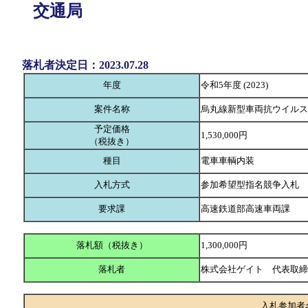
交通局
落札者決定日：2023.07.28
年度
令和5年度 (2023)
案件名称
烏丸線新型車両抗ウイルス
予定価格
1,530,000円
（税抜き）
種目
電車車輌内装
入札方式
参加希望型指名競争入札
要求課
高速鉄道部高速車両課
落札額（税抜き）
1,300,000円
落札者
株式会社ゲイト 代表取
入札参加者