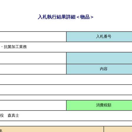
入札執行結果詳細＜物品＞
入札番号
・抗菌加工業務
内容
消費税額
締役 森真士
名