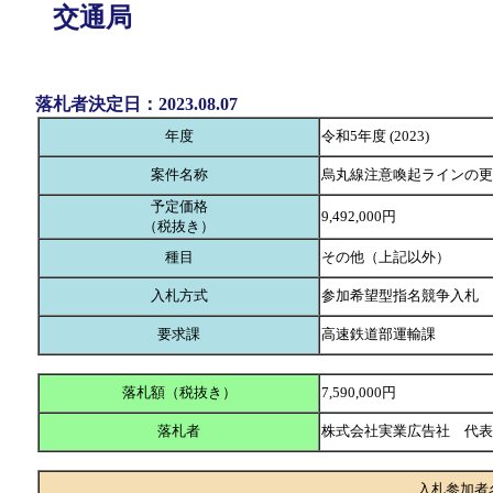
交通局
落札者決定日：2023.08.07
年度
令和5年度 (2023)
案件名称
烏丸線注意喚起ラインの更
予定価格
9,492,000円
（税抜き）
種目
その他（上記以外）
入札方式
参加希望型指名競争入札
要求課
高速鉄道部運輸課
落札額（税抜き）
7,590,000円
落札者
株式会社実業広告社 代
入札参加者