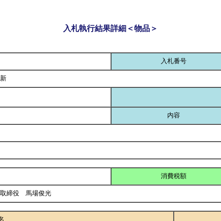
入札執行結果詳細＜物品＞
入札番号
新
内容
消費税額
表取締役 馬場俊光
名