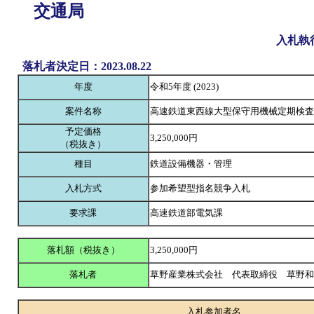
交通局
入札執
落札者決定日：2023.08.22
年度
令和5年度 (2023)
案件名称
高速鉄道東西線大型保守用機械定期検査
予定価格
3,250,000円
（税抜き）
種目
鉄道設備機器・管理
入札方式
参加希望型指名競争入札
要求課
高速鉄道部電気課
落札額（税抜き）
3,250,000円
落札者
草野産業株式会社 代表取締役 草野
入札参加者名