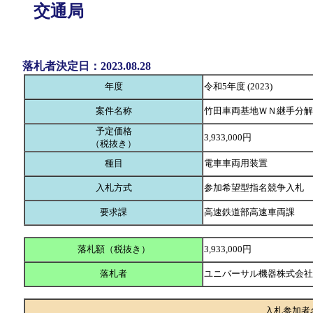
交通局
落札者決定日：2023.08.28
年度
令和5年度 (2023)
案件名称
竹田車両基地ＷＮ継手分解
予定価格
3,933,000円
（税抜き）
種目
電車車両用装置
入札方式
参加希望型指名競争入札
要求課
高速鉄道部高速車両課
落札額（税抜き）
3,933,000円
落札者
ユニバーサル機器株式会
入札参加者