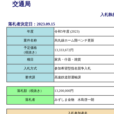
交通局
入札執
落札者決定日：2023.09.15
年度
令和5年度 (2023)
案件名称
烏丸線ホーム階ベンチ更新
予定価格
13,333,672円
（税抜き）
種目
家具・什器・雑貨
入札方式
参加希望型指名競争入札
要求課
高速鉄道部運輸課
落札額（税抜き）
13,200,000円
落札者
みずしま金物 水島啓一朗
入札参加者名