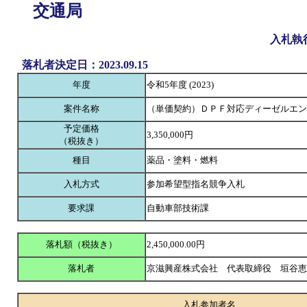
交通局
入札執
落札者決定日：2023.09.15
年度
令和5年度 (2023)
案件名称
（単価契約）ＤＰＦ対応ディーゼルエン
予定価格
3,350,000円
（税抜き）
種目
薬品・塗料・燃料
入札方式
参加希望型指名競争入札
要求課
自動車部技術課
落札額（税抜き）
2,450,000.00円
落札者
京滋興産株式会社 代表取締役 垣谷
入札参加者名