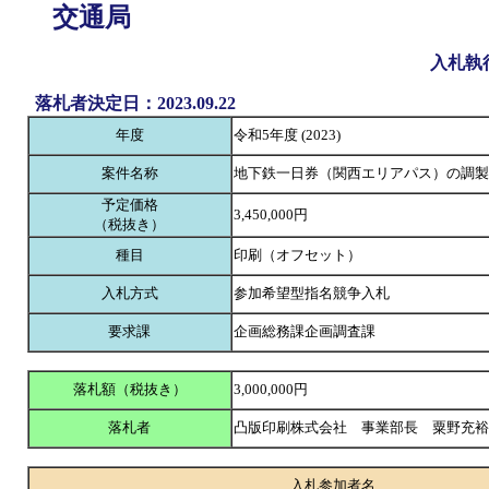
交通局
入札執
落札者決定日：2023.09.22
年度
令和5年度 (2023)
案件名称
地下鉄一日券（関西エリアパス）の調製
予定価格
3,450,000円
（税抜き）
種目
印刷（オフセット）
入札方式
参加希望型指名競争入札
要求課
企画総務課企画調査課
落札額（税抜き）
3,000,000円
落札者
凸版印刷株式会社 事業部長 粟野充
入札参加者名