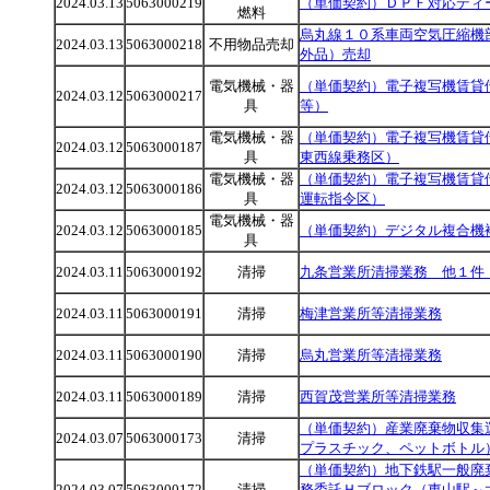
2024.03.13
5063000219
（単価契約）ＤＰＦ対応ディ
燃料
烏丸線１０系車両空気圧縮機
2024.03.13
5063000218
不用物品売却
外品）売却
電気機械・器
（単価契約）電子複写機賃貸
2024.03.12
5063000217
具
等）
電気機械・器
（単価契約）電子複写機賃貸
2024.03.12
5063000187
具
東西線乗務区）
電気機械・器
（単価契約）電子複写機賃貸
2024.03.12
5063000186
具
運転指令区）
電気機械・器
2024.03.12
5063000185
（単価契約）デジタル複合機
具
2024.03.11
5063000192
清掃
九条営業所清掃業務 他１件
2024.03.11
5063000191
清掃
梅津営業所等清掃業務
2024.03.11
5063000190
清掃
烏丸営業所等清掃業務
2024.03.11
5063000189
清掃
西賀茂営業所等清掃業務
（単価契約）産業廃棄物収集
2024.03.07
5063000173
清掃
プラスチック、ペットボトル
（単価契約）地下鉄駅一般廃
2024.03.07
5063000172
清掃
務委託Ｈブロック（東山駅～