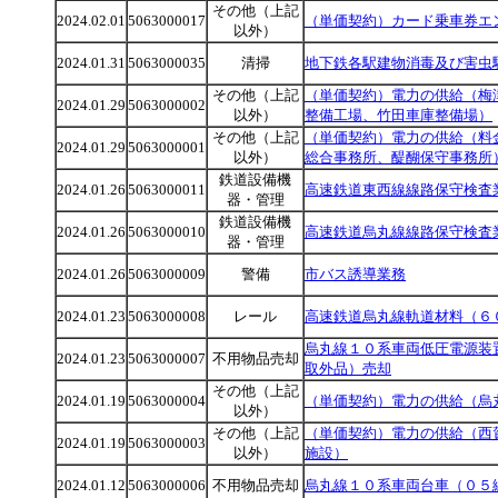
その他（上記
2024.02.01
5063000017
（単価契約）カード乗車券エ
以外）
2024.01.31
5063000035
清掃
地下鉄各駅建物消毒及び害虫
その他（上記
（単価契約）電力の供給（梅
2024.01.29
5063000002
以外）
整備工場、竹田車庫整備場）
その他（上記
（単価契約）電力の供給（料
2024.01.29
5063000001
以外）
総合事務所、醍醐保守事務所
鉄道設備機
2024.01.26
5063000011
高速鉄道東西線線路保守検査
器・管理
鉄道設備機
2024.01.26
5063000010
高速鉄道烏丸線線路保守検査
器・管理
2024.01.26
5063000009
警備
市バス誘導業務
2024.01.23
5063000008
レール
高速鉄道烏丸線軌道材料（６
烏丸線１０系車両低圧電源装
2024.01.23
5063000007
不用物品売却
取外品）売却
その他（上記
2024.01.19
5063000004
（単価契約）電力の供給（烏
以外）
その他（上記
（単価契約）電力の供給（西
2024.01.19
5063000003
以外）
施設）
2024.01.12
5063000006
不用物品売却
烏丸線１０系車両台車（０５