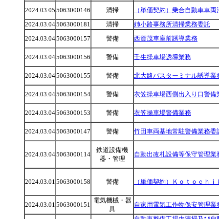
2024.03.05
5063000146
清掃
（単価契約）乗合自動車車両
2024.03.04
5063000181
清掃
姉小路事務所清掃業務委託
2024.03.04
5063000157
警備
西賀茂車庫前誘導業務
2024.03.04
5063000156
警備
壬生操車場誘導業務
2024.03.04
5063000155
警備
北大路バスターミナル誘導業
2024.03.04
5063000154
警備
衣笠操車場西側出入り口警備
2024.03.04
5063000153
警備
衣笠操車場警備業務
2024.03.04
5063000147
警備
竹田車両基地常駐警備業務委
鉄道設備機
2024.03.04
5063000114
自動出改札設備等保守管理業
器・管理
2024.03.01
5063000158
警備
（単価契約）Ｋｏｔｏｃｈｉ
電気機械・器
2024.03.01
5063000151
自家用電気工作物保安管理業
具
自動車整備工場内清掃及び自