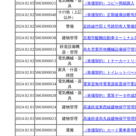
電気機械・器
2024.02.05
5063000021
（単価契約）コピー用紙購入
具
その他（上記
2024.02.02
5063000040
（単価契約）定期健康診断等
以外）
2024.02.02
5063000039
警備
近鉄線竹田１号踏切有人警備
2024.02.02
5063000038
建物管理
京都市醍醐自動車ターミナル
鉄道設備機
2024.02.02
5063000033
烏丸営業所他機械設備保守管
器・管理
電気機械・器
2024.02.02
5063000013
（単価契約）トナーカートリ
具
家具・什器・
2024.02.01
5063000036
（単価契約）トイレットペー
雑貨
電気機械・器
2024.02.01
5063000034
電算室無停電電源装置保守委
具
電気機械・器
2024.02.01
5063000028
（単価契約）電算データ作成
具
2024.02.01
5063000024
建物管理
高速鉄道東西線建物保守管理
2024.02.01
5063000023
建物管理
高速鉄道烏丸線建物保守管理
2024.02.01
5063000018
運搬
（単価契約）カード乗車券等