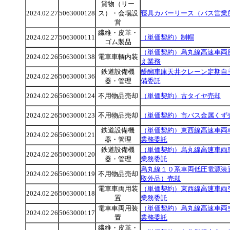
貸物（リー
2024.02.27
5063000128
ス）・会場設
寝具カバーリース（バス営業
営
繊維・皮革・
2024.02.27
5063000111
（単価契約）制帽
ゴム製品
（単価契約）烏丸線高速車両
2024.02.26
5063000138
電車車輌内装
え業務
鉄道設備機
醍醐車庫天井クレーン定期自
2024.02.26
5063000136
器・管理
備委託
2024.02.26
5063000124
不用物品売却
（単価契約）古タイヤ売却
2024.02.26
5063000123
不用物品売却
（単価契約）市バス金属くず
鉄道設備機
（単価契約）東西線高速車両
2024.02.26
5063000121
器・管理
業務委託
鉄道設備機
（単価契約）烏丸線高速車両
2024.02.26
5063000120
器・管理
業務委託
烏丸線１０系車両低圧電源装
2024.02.26
5063000119
不用物品売却
取外品）売却
電車車両用装
（単価契約）東西線高速車両
2024.02.26
5063000118
置
業務委託
電車車両用装
（単価契約）烏丸線高速車両
2024.02.26
5063000117
置
業務委託
繊維・皮革・