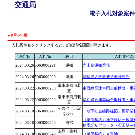
交通局
電子入札対象案件
●令和6年度
入札案件名をクリックすると、詳細情報画面が開きます。
決定日
入札No.
種目
入札案件名
2024.03.26
5063000291
運搬
売上金運搬業務
2024.03.26
5063000290
運搬
運輸収入金等搬送業務委託
電車車両用装
2024.03.22
5063000230
東西線高速車両全般検査・重
置
電車車両用装
2024.03.22
5063000229
烏丸線高速車両全般検査・重
置
その他（上記
2024.03.19
5063000247
「地下鉄全線路線図」更新業
以外）
（単価契約）地下鉄駅一般廃
2024.03.18
5063000250
清掃
務委託Ｇブロック（石田駅～
薬品・塗料・
2024.03.18
5063000249
（単価契約）Ａ重油