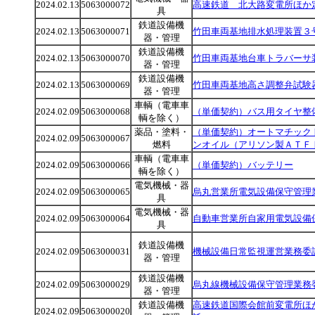
2024.02.13
5063000072
高速鉄道 北大路変電所ほか
具
鉄道設備機
2024.02.13
5063000071
竹田車両基地排水処理装置３
器・管理
鉄道設備機
2024.02.13
5063000070
竹田車両基地台車トラバーサ
器・管理
鉄道設備機
2024.02.13
5063000069
竹田車両基地高さ調整弁試験
器・管理
車輌（電車車
2024.02.09
5063000068
（単価契約）バス用タイヤ整
輌を除く）
薬品・塗料・
（単価契約）オートマチック
2024.02.09
5063000067
燃料
ンオイル（アリソン製ＡＴＦ
車輌（電車車
2024.02.09
5063000066
（単価契約）バッテリー
輌を除く）
電気機械・器
2024.02.09
5063000065
烏丸営業所電気設備保守管理
具
電気機械・器
2024.02.09
5063000064
自動車営業所自家用電気設備
具
鉄道設備機
2024.02.09
5063000031
機械設備日常監視運営業務委
器・管理
鉄道設備機
2024.02.09
5063000029
烏丸線機械設備保守管理業務
器・管理
鉄道設備機
高速鉄道国際会館前変電所ほ
2024.02.09
5063000020