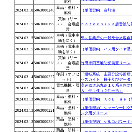
燃料
薬品・塗料・
2024.03.18
5063000248
（単価契約）白灯油
燃料
貸物（リー
2024.03.15
5063000199
ス）・会場設
Ｋｏｔｏｃｈｉｋａ超音波防
営
車輌（電車車
2024.03.15
5063000060
烏丸営業所の一般乗合旅客自
輌を除く）
車輌（電車車
2024.03.15
5063000058
（単価契約）バス用タイヤ購
輌を除く）
貸物（リー
2024.03.14
5063000228
ス）・会場設
竹田車両基地防犯装置リース
営
印刷（オフセ
「運転系統・主要分設停留所
2024.03.14
5063000227
ット）
セスガイド 冊子及びデータ
電気機械・器
高速鉄道烏丸線１０系車両防
2024.03.14
5063000054
具
入 他１件（２件一括）
薬品・塗料・
2024.03.13
5063000222
（単価契約）ＡｄＢｌｕｅ（
燃料
薬品・塗料・
（単価契約）シャーシー用グ
2024.03.13
5063000221
燃料
ング用グリース
薬品・塗料・
2024.03.13
5063000220
（単価契約）ゲルコパワーギ
燃料
薬品・塗料・