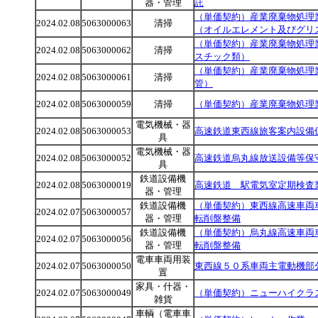
器・管理
託
（単価契約）産業廃棄物処理
2024.02.08
5063000063
清掃
（オイルエレメント及びグリ
（単価契約）産業廃棄物処理
2024.02.08
5063000062
清掃
スチック類）
（単価契約）産業廃棄物処理
2024.02.08
5063000061
清掃
管）
2024.02.08
5063000059
清掃
（単価契約）産業廃棄物処理
電気機械・器
2024.02.08
5063000053
高速鉄道東西線旅客案内設備
具
電気機械・器
2024.02.08
5063000052
高速鉄道烏丸線放送設備等保
具
鉄道設備機
2024.02.08
5063000019
高速鉄道 駅電気室定期検査
器・管理
鉄道設備機
（単価契約）東西線高速車両
2024.02.07
5063000057
器・管理
転削盤整備
鉄道設備機
（単価契約）烏丸線高速車両
2024.02.07
5063000056
器・管理
転削盤整備
電車車両用装
2024.02.07
5063000050
東西線５０系車両主電動機部
置
家具・什器・
2024.02.07
5063000049
（単価契約）ニューハイクラ
雑貨
車輌（電車車