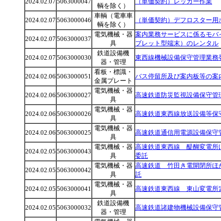
2024.02.07
5063000047
（単価契約）レッカー作業
輌を除く）
車輌（電車車
2024.02.07
5063000046
（単価契約）デフロスター用
輌を除く）
電気機械・器
案内業務サービスに係るモバ
2024.02.07
5063000037
具
ブレット型端末）のレンタル
鉄道設備機
2024.02.07
5063000030
東西線機械設備保守管理業務
器・管理
看板・標識・
2024.02.06
5063000051
バス停留所及び案内板等の案
金属プレート
電気機械・器
2024.02.06
5063000027
高速鉄道防災監視設備保守管
具
電気機械・器
2024.02.06
5063000026
高速鉄道東西線放送設備等保
具
電気機械・器
2024.02.06
5063000025
高速鉄道通信用電源設備保守
具
電気機械・器
高速鉄道東西線 醍醐変電所
2024.02.05
5063000043
具
委託
電気機械・器
高速鉄道 竹田き電開閉所ほ
2024.02.05
5063000042
具
託
電気機械・器
2024.02.05
5063000041
高速鉄道東西線 東山変電所
具
鉄道設備機
2024.02.05
5063000032
高速鉄道諸建物機械設備保守
器・管理