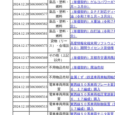
薬品・塗料・
（単価契約）ゲルコパワーギ
2024.12.20
5063000578
燃料
月～３月分）
薬品・塗料・
（単価契約）ＤＰＦ対応ディ
2024.12.20
5063000577
燃料
油（令和７年１月～３月分）
薬品・塗料・
（単価契約）Ａ重油（令和７
2024.12.19
5063000582
燃料
分）
薬品・塗料・
（単価契約）白灯油（令和７
2024.12.19
5063000581
燃料
分）
貸物（リー
高度情報化端末用ソフトウェ
2024.12.17
5063000575
ス）・会場設
ＡＤ）期間ライセンス賃借権
営
その他（上記
2024.12.17
5063000569
（単価契約）京都市交通局廃
以外）
2024.12.12
5063000567
不用物品売却
（単価契約）廃油売却
2024.12.10
5063000565
不用物品売却
金属くず（鉄道車両車軸用軸
電車車両用装
東西線５０系車両ブレーキ装
2024.12.10
5063000515
置
６、１７編成）購入
電車車両用装
東西線５０系車両低圧電源装
2024.12.10
5063000514
置
６、１７編成）購入
電車車両用装
東西線５０系車両制御装置（
2024.12.10
5063000513
置
１７編成）購入
電車車両用装
東西線５０系車両モニタ装置