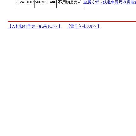
2024.10.07
5063000486
不用物品売却
金属くず（鉄道車両用冷房装
【入札執行予定・結果TOPへ】
【電子入札TOPへ】