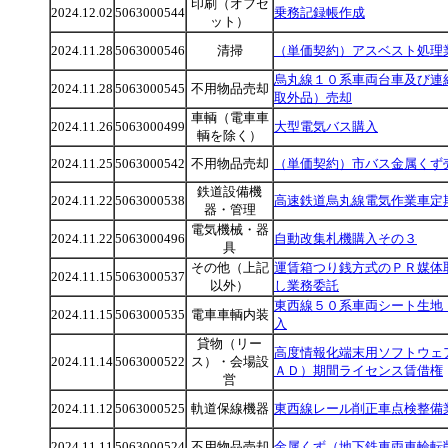
印刷（オフセ
2024.12.02
5063000544
乗務記録帳作成
ット）
2024.11.28
5063000546
清掃
（単価契約）アスベスト処理
烏丸線１０系車両台車及び連
2024.11.28
5063000545
不用物品売却
取外品）売却
車輌（電車車
2024.11.26
5063000499
大型電気バス購入
輌を除く）
2024.11.25
5063000542
不用物品売却
（単価契約）市バス金属くず
鉄道設備機
2024.11.22
5063000538
高速鉄道烏丸線電気作業車定
器・管理
電気機械・器
2024.11.22
5063000496
自動改集札機購入その３
具
その他（上記
運賃箱つり銭方式のＰＲ媒体
2024.11.15
5063000537
以外）
し業務委託
東西線５０系車両シート生地
2024.11.15
5063000535
電車車輌内装
入
貸物（リー
高度情報化端末用ソフトウェ
2024.11.14
5063000522
ス）・会場設
ＡＤ）期間ライセンス賃借権
営
2024.11.12
5063000525
軌道保線機器
東西線レール削正車点検整備
2024.11.11
5063000524
不用物品売却
金属くず（地下鉄車両車輪転