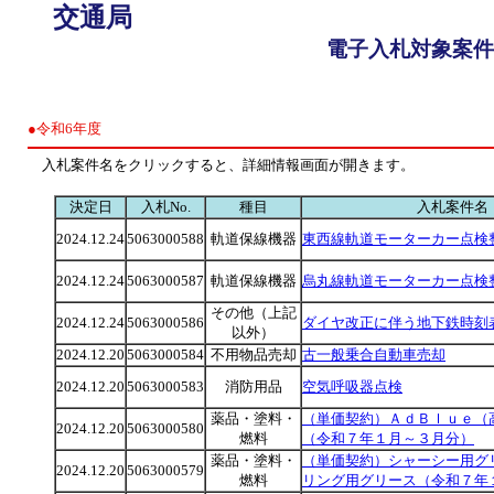
交通局
電子入札対象案件
●令和6年度
入札案件名をクリックすると、詳細情報画面が開きます。
決定日
入札No.
種目
入札案件名
2024.12.24
5063000588
軌道保線機器
東西線軌道モーターカー点検
2024.12.24
5063000587
軌道保線機器
烏丸線軌道モーターカー点検
その他（上記
2024.12.24
5063000586
ダイヤ改正に伴う地下鉄時刻
以外）
2024.12.20
5063000584
不用物品売却
古一般乗合自動車売却
2024.12.20
5063000583
消防用品
空気呼吸器点検
薬品・塗料・
（単価契約）ＡｄＢｌｕｅ（
2024.12.20
5063000580
燃料
（令和７年１月～３月分）
薬品・塗料・
（単価契約）シャーシー用グ
2024.12.20
5063000579
燃料
リング用グリース（令和７年