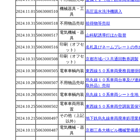
機械器具・工
2024.11.01
5063000510
高圧温水洗浄機購入
具
2024.10.31
5063000518
不用物品売却
拾得物等売却
電気機械・器
2024.10.31
5063000517
山科駅誘導灯ほか取替
具
印刷（オフセ
2024.10.31
5063000516
名札及びネームプレートの作
ット）
印刷（オフセ
2024.10.31
5063000508
京都市域バス共通回数券調製
ット）
2024.10.30
5063000505
電車車輌内装
東西線５０系車両乗務員腰掛
烏丸線１０系車両台車及び連
2024.10.28
5063000507
不用物品売却
取外品）売却
2024.10.28
5063000501
電車車輌内装
烏丸線１０系車両シート生地
電車車両用装
2024.10.25
5063000502
東西線５０系車両空調装置保
置
その他（上記
2024.10.21
5063000497
地下鉄烏丸線車両廃車処理業
以外）
電気機械・器
2024.10.11
5063000487
京都三条大橋ビル機械警備通
具