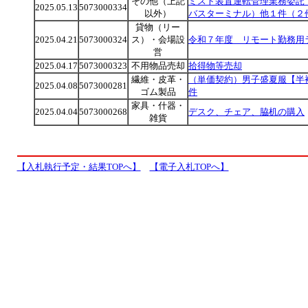
その他（上記
ミスト装置運転管理業務委託
2025.05.13
5073000334
以外）
バスターミナル）他１件（２
貸物（リー
2025.04.21
5073000324
ス）・会場設
令和７年度 リモート勤務用
営
2025.04.17
5073000323
不用物品売却
拾得物等売却
繊維・皮革・
（単価契約）男子盛夏服【半
2025.04.08
5073000281
ゴム製品
件
家具・什器・
2025.04.04
5073000268
デスク、チェア、脇机の購入
雑貨
【入札執行予定・結果TOPへ】
【電子入札TOPへ】