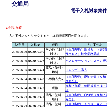
交通局
電子入札対象案件
●令和7年度
入札案件名をクリックすると、詳細情報画面が開きます。
決定日
入札No.
種目
入札案件名
その他（上記
（単価契約）脳ＭＲＩ（頭部
2025.06.26
5073000380
以外）
部ＭＲＡ）検査業務委託
その他（上記
2025.06.26
5073000376
バスロケーションシステム標
以外）
薬品・塗料・
2025.06.25
5073000374
フロンガス購入
燃料
（単価契約）廃油売却［令和
2025.06.24
5073000378
不用物品売却
９月分］
令和７年度 年間被服交換・
2025.06.24
5073000377
運搬
託
薬品・塗料・
（単価契約）白灯油（令和７
2025.06.23
5073000371
燃料
月分）
薬品・塗料・
（単価契約）ＡｄＢｌｕｅ（
2025.06.23
5073000370