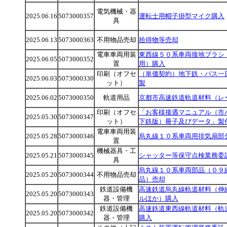
電気機械・器
2025.06.16
5073000357
運転士用帽子掛型マイク購入
具
2025.06.13
5073000363
不用物品売却
拾得物等売却
電車車両用装
東西線５０系車両接地ブラシ
2025.06.05
5073000352
置
用）購入
印刷（オフセ
（単価契約）地下鉄・バス一
2025.06.03
5073000330
ット）
製
2025.06.02
5073000350
軌道用品
京都市高速鉄道軌道材料（レ
印刷（オフセ
「お客様接遇マニュアル（市
2025.05.30
5073000347
ット）
下鉄版）冊子及びデータ」製
電車車両用装
2025.05.28
5073000346
烏丸線１０系車両用排気扇部
置
機械器具・工
2025.05.21
5073000345
シャッター等保守点検業務委
具
烏丸線１０系車両部品（０９
2025.05.20
5073000344
不用物品売却
品）売却
鉄道設備機
高速鉄道烏丸線軌道材料（伸
2025.05.20
5073000343
器・管理
ルほか）購入
鉄道設備機
高速鉄道東西線軌道材料（軌
2025.05.20
5073000342
器・管理
購入