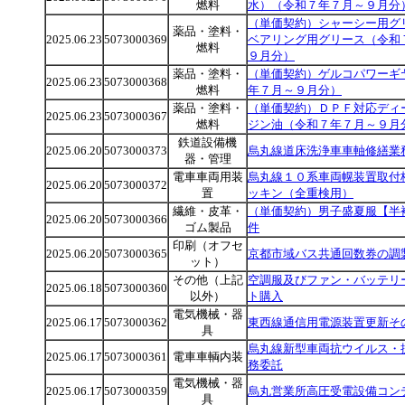
燃料
水）（令和７年７月～９月分
（単価契約）シャーシー用グ
薬品・塗料・
2025.06.23
5073000369
ベアリング用グリース（令和
燃料
９月分）
薬品・塗料・
（単価契約）ゲルコパワーギ
2025.06.23
5073000368
燃料
年７月～９月分）
薬品・塗料・
（単価契約）ＤＰＦ対応ディ
2025.06.23
5073000367
燃料
ジン油（令和７年７月～９月
鉄道設備機
2025.06.20
5073000373
烏丸線道床洗浄車車軸修繕業
器・管理
電車車両用装
烏丸線１０系車両幌装置取付
2025.06.20
5073000372
置
ッキン（全重検用）
繊維・皮革・
（単価契約）男子盛夏服【半
2025.06.20
5073000366
ゴム製品
件
印刷（オフセ
2025.06.20
5073000365
京都市域バス共通回数券の調
ット）
その他（上記
空調服及びファン・バッテリ
2025.06.18
5073000360
以外）
ト購入
電気機械・器
2025.06.17
5073000362
東西線通信用電源装置更新そ
具
烏丸線新型車両抗ウイルス・
2025.06.17
5073000361
電車車輌内装
務委託
電気機械・器
2025.06.17
5073000359
烏丸営業所高圧受電設備コン
具